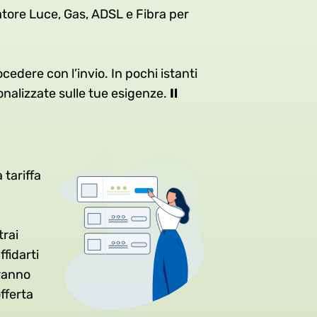
atore Luce, Gas, ADSL e Fibra per
ocedere con l’invio. In pochi istanti
onalizzate sulle tue esigenze.
Il
 tariffa
rai
ffidarti
tranno
fferta