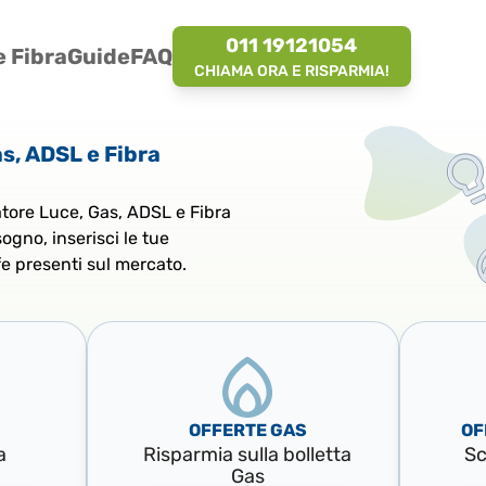
011 19121054
 Fibra
Guide
FAQ
CHIAMA ORA E RISPARMIA!
s, ADSL e Fibra
atore Luce, Gas, ADSL e Fibra
isogno, inserisci le tue
fe presenti sul mercato.
OFFERTE GAS
OF
a
Risparmia sulla bolletta
Sc
Gas