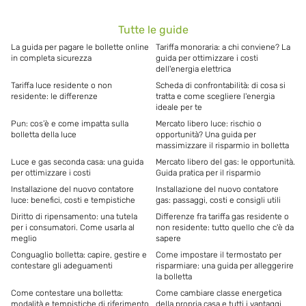
Tutte le guide
La guida per pagare le bollette online
Tariffa monoraria: a chi conviene? La
in completa sicurezza
guida per ottimizzare i costi
dell'energia elettrica
Tariffa luce residente o non
Scheda di confrontabilità: di cosa si
residente: le differenze
tratta e come scegliere l'energia
ideale per te
Pun: cos’è e come impatta sulla
Mercato libero luce: rischio o
bolletta della luce
opportunità? Una guida per
massimizzare il risparmio in bolletta
Luce e gas seconda casa: una guida
Mercato libero del gas: le opportunità.
per ottimizzare i costi
Guida pratica per il risparmio
Installazione del nuovo contatore
Installazione del nuovo contatore
luce: benefici, costi e tempistiche
gas: passaggi, costi e consigli utili
Diritto di ripensamento: una tutela
Differenze fra tariffa gas residente o
per i consumatori. Come usarla al
non residente: tutto quello che c'è da
meglio
sapere
Conguaglio bolletta: capire, gestire e
Come impostare il termostato per
contestare gli adeguamenti
risparmiare: una guida per alleggerire
la bolletta
Come contestare una bolletta:
Come cambiare classe energetica
modalità e tempistiche di riferimento
della propria casa e tutti i vantaggi