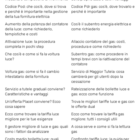
Codice Pod: che cos’è, dove si trova
Codice Pdr gas: cos'è, dove trovarlo e
e perché è importante nella gestione
perché è importante
della tua fornitura elettrica
Aumento della potenza del contatore
Cos'è il subentro energia elettrica e
della luce: come richiederlo,
come richiederlo
tempistiche e costi
Attivazione luce: la procedura
Allaccio contatore del gas: costi,
completa in pochi step
procedura e come richiederlo
Che cos’è e come si fa la voltura
Subentro gas: come procedere in
luce?
tempi brevi con la riattivazione del
contatore
Voltura gas: come si fa il cambio
Servizio di Maggior Tutela: cosa
intestatario della fornitura
cambierà per gli utenti dopo la
cessazione
Servizio a tutele graduali conviene?
Rateizzazione delle bollette luce e
Caratteristiche e vantaggi
gas: ecco come funziona
Un’offerta Placet conviene? Ecco
Trova le migliori tariffe luce e gas con
cosa sapere
le offerte dual
Ecco come trovare la tariffa luce
Ecco come trovare la tariffa gas
migliore per le tue esigenze
migliore: tutti i consigli utili
Il gestore migliore di luce e gas: quali
A cosa serve e come si fa la lettura
sono i fattori da analizzare
gas
Costo medio bolletta luce: quali
Confronto tariffe luce: la guida per