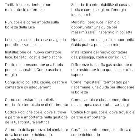
Tariffa luce residente o non
Scheda di confrontabilità: di cosa si
residente: le differenze
tratta e come scegliere l'energia
ideale per te
Pun: cos’è e come impatta sulla
Mercato libero luce: rischio o
bolletta della luce
opportunità? Una guida per
massimizzare il risparmio in bolletta
Luce e gas seconda casa: una guida
Mercato libero del gas: le opportunità.
per ottimizzare i costi
Guida pratica per il risparmio
Installazione del nuovo contatore
Installazione del nuovo contatore
luce: benefici, costi e tempistiche
gas: passaggi, costi e consigli utili
Diritto di ripensamento: una tutela
Differenze fra tariffa gas residente o
per i consumatori. Come usarla al
non residente: tutto quello che c'è da
meglio
sapere
Conguaglio bolletta: capire, gestire e
Come impostare il termostato per
contestare gli adeguamenti
risparmiare: una guida per alleggerire
la bolletta
Come contestare una bolletta:
Come cambiare classe energetica
modalità e tempistiche di riferimento
della propria casa e tutti i vantaggi
Codice Pod: che cos’è, dove si trova
Codice Pdr gas: cos'è, dove trovarlo e
e perché è importante nella gestione
perché è importante
della tua fornitura elettrica
Aumento della potenza del contatore
Cos'è il subentro energia elettrica e
della luce: come richiederlo,
come richiederlo
tempistiche e costi