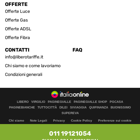
OFFERTE
Offerte Luce
Offerte Gas
Offerte ADSL
Offerte Fibra
CONTATTI
FAQ
info@liberotariffe.it
Chi siamo e come lavoriamo
Condizioni generali
LIBERO
VIRGILIO
PAGINEGIALLE
PAGINEGIALLE SHOP
PGCASA
PAGINEBIANCHE
TUTTOCITTÀ
DILEI
SIVIAGGIA
QUIFINANZA
BUONISSIMO
SUPEREVA
Chi siamo
Note Legali
Privacy
Cookie Policy
Preferenze sui cookie
Aiuto
011 19121054
© Italiaonline S.p.A.
Direzione e coordinamento di Libero Acquisition S.á r.l.