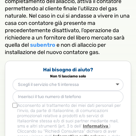
completamento dell’allaccio, attiva il contatore
permettendo al cliente finale l’utilizzo del gas
naturale. Nel caso in cui si andasse a vivere in una
casa con contatore già presente ma
precedentemente disattivato, l’operazione da
richiedere a un fornitore del libero mercato sarà
quella del
subentro
e non di allaccio per
installazione del nuovo contatore gas.
Hai bisogno di aiuto?
Non ti lasciamo solo
Scegli il servizio che ti interessa
Acconsento al trattamento dei miei dati personali per
l’invio, da parte di Italiaonline, di comunicazioni
promozionali relative a prodotti e/o servizi di
Italiaonline stessa e/o di suoi partner mediante mail,
sms e altri strumenti (art. 3 b dell’
Informativa
)
Cliccando su “Richiedi Consulenza” dichiaro di aver