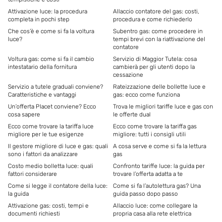
Attivazione luce: la procedura
Allaccio contatore del gas: costi,
completa in pochi step
procedura e come richiederlo
Che cos’è e come si fa la voltura
Subentro gas: come procedere in
luce?
tempi brevi con la riattivazione del
contatore
Voltura gas: come si fa il cambio
Servizio di Maggior Tutela: cosa
intestatario della fornitura
cambierà per gli utenti dopo la
cessazione
Servizio a tutele graduali conviene?
Rateizzazione delle bollette luce e
Caratteristiche e vantaggi
gas: ecco come funziona
Un’offerta Placet conviene? Ecco
Trova le migliori tariffe luce e gas con
cosa sapere
le offerte dual
Ecco come trovare la tariffa luce
Ecco come trovare la tariffa gas
migliore per le tue esigenze
migliore: tutti i consigli utili
Il gestore migliore di luce e gas: quali
A cosa serve e come si fa la lettura
sono i fattori da analizzare
gas
Costo medio bolletta luce: quali
Confronto tariffe luce: la guida per
fattori considerare
trovare l’offerta adatta a te
Come si legge il contatore della luce:
Come si fa l’autolettura gas? Una
la guida
guida passo dopo passo
Attivazione gas: costi, tempi e
Allaccio luce: come collegare la
documenti richiesti
propria casa alla rete elettrica