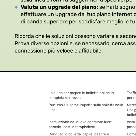
Valuta un upgrade del piano:
se hai bisogno 
effettuare un upgrade del tuo piano Internet c
di banda superiore per soddisfare meglio le t
Ricorda che le soluzioni possono variare a second
Prova diverse opzioni e, se necessario, cerca ass
connessione più veloce e affidabile.
La guida per pagare le bollette online in
Tarif
completa sicurezza
per ot
Pun: cos’è e come impatta sulla bolletta della
Merca
luce
Una g
bolle
Installazione del nuovo contatore luce:
Insta
benefici, costi e tempistiche
passag
Conguaglio bolletta: capire, gestire e
Come 