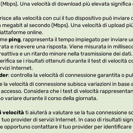
(Mbps). Una velocità di download più elevata significa 
risce alla velocità con cui il tuo dispositivo può inviare d
megabit al secondo (Mbps). Una velocità di upload più
piattaforme online.
come
ping
, rappresenta il tempo impiegato per inviare 
rata e ricevere una risposta. Viene misurata in millisec
eattiva e un ritardo minore nella trasmissione dei dati.
erifica se i risultati ottenuti durante il test di velocità
vizi Internet.
ider
: controlla la velocità di connessione garantita o pu
la velocità di connessione subisca variazioni in base a 
di accesso. Considera che i test di velocità rappresenta
o variare durante il corso della giornata.
di velocità
ti aiuterà a valutare se la tua connessione s
uo provider di servizi Internet. In caso di risultati si
re opportuno contattare il tuo provider per identificare