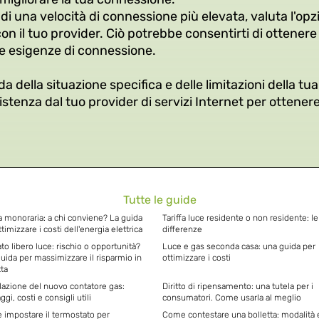
di una velocità di connessione più elevata, valuta l'opz
on il tuo provider. Ciò potrebbe consentirti di ottener
ue esigenze di connessione.
a della situazione specifica e delle limitazioni della t
istenza dal tuo provider di servizi Internet per ottener
Tutte le guide
fa monoraria: a chi conviene? La guida
Tariffa luce residente o non residente: le
timizzare i costi dell'energia elettrica
differenze
to libero luce: rischio o opportunità?
Luce e gas seconda casa: una guida per
uida per massimizzare il risparmio in
ottimizzare i costi
tta
llazione del nuovo contatore gas:
Diritto di ripensamento: una tutela per i
gi, costi e consigli utili
consumatori. Come usarla al meglio
impostare il termostato per
Come contestare una bolletta: modalità 