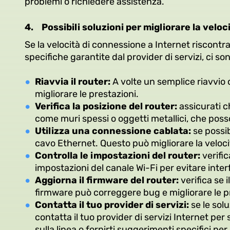
problemi o richiedere assistenza.
4.
Possibili soluzioni per migliorare la velo
Se la velocità di connessione a Internet riscontra
specifiche garantite dal provider di servizi, ci s
Riavvia il router:
A volte un semplice riavvio 
migliorare le prestazioni.
Verifica la posizione del router:
assicurati ch
come muri spessi o oggetti metallici, che posso
Utilizza una connessione cablata:
se possib
cavo Ethernet. Questo può migliorare la velocit
Controlla le impostazioni del router:
verifi
impostazioni del canale Wi-Fi per evitare interf
Aggiorna il firmware del router:
verifica se 
firmware può correggere bug e migliorare le pr
Contatta il tuo provider di servizi:
se le sol
contatta il tuo provider di servizi Internet pe
sulla linea o fornirti suggerimenti specifici pe