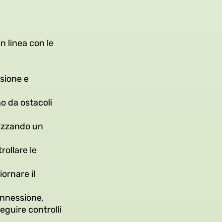
n linea con le
sione e
no da ostacoli
ilizzando un
rollare le
ornare il
onnessione,
eguire controlli