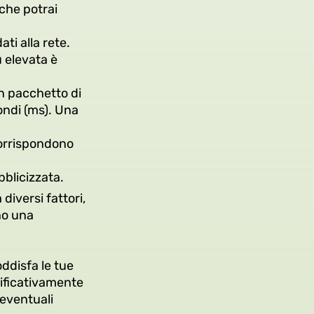
che potrai
ati alla rete.
 elevata è
un pacchetto di
ondi (ms). Una
 corrispondono
bblicizzata.
diversi fattori,
no una
oddisfa le tue
gnificativamente
 eventuali