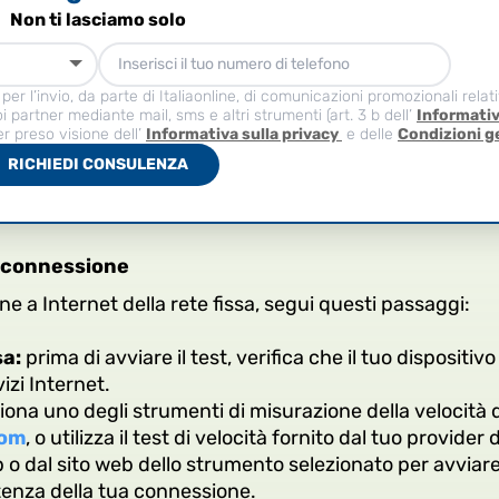
Non ti lasciamo solo
er l’invio, da parte di Italiaonline, di comunicazioni promozionali relat
oi partner mediante mail, sms e altri strumenti (art. 3 b dell’
Informati
r preso visione dell’
Informativa sulla privacy
e delle
Condizioni g
RICHIEDI CONSULENZA
a connessione
ne a Internet della rete fissa, segui questi passaggi:
sa:
prima di avviare il test, verifica che il tuo dispositi
vizi Internet.
iona uno degli strumenti di misurazione della velocità
com
, o utilizza il test di velocità fornito dal tuo provider d
p o dal sito web dello strumento selezionato per avviare il
atenza della tua connessione.