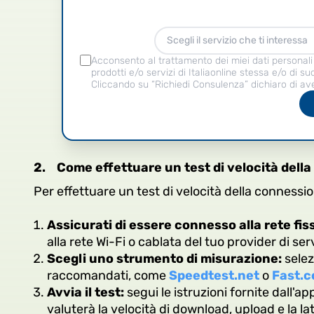
Scegli il servizio che ti interessa
Acconsento al trattamento dei miei dati personali p
prodotti e/o servizi di Italiaonline stessa e/o di su
Cliccando su “Richiedi Consulenza” dichiaro di ave
2.
Come effettuare un test di velocità dell
Per effettuare un test di velocità della connessio
Assicurati di essere connesso alla rete fis
alla rete Wi-Fi o cablata del tuo provider di ser
Scegli uno strumento di misurazione:
selez
raccomandati, come
Speedtest.net
o
Fast.
Avvia il test:
segui le istruzioni fornite dall'ap
valuterà la velocità di download, upload e la l