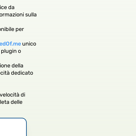
ice da
formazioni sulla
nibile per
edOf.me
unico
 plugin o
ione della
ocità dedicato
velocità di
leta delle