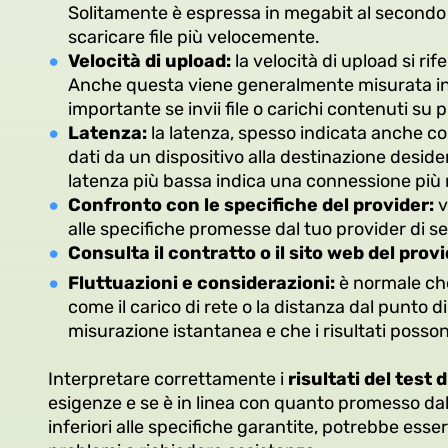
Solitamente è espressa in megabit al secondo 
scaricare file più velocemente.
Velocità di upload:
la velocità di upload si rife
Anche questa viene generalmente misurata in 
importante se invii file o carichi contenuti su 
Latenza:
la latenza, spesso indicata anche 
dati da un dispositivo alla destinazione deside
latenza più bassa indica una connessione più r
Confronto con le specifiche del provider:
v
alle specifiche promesse dal tuo provider di ser
Consulta il contratto o il sito web del prov
Fluttuazioni e considerazioni:
è normale che 
come il carico di rete o la distanza dal punto 
misurazione istantanea e che i risultati posson
Interpretare correttamente i
risultati del test 
esigenze e se è in linea con quanto promesso dal t
inferiori alle specifiche garantite, potrebbe esse