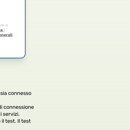
ive a
va
)
enerali
vo sia connesso
 di connessione
i servizi.
 test. Il test