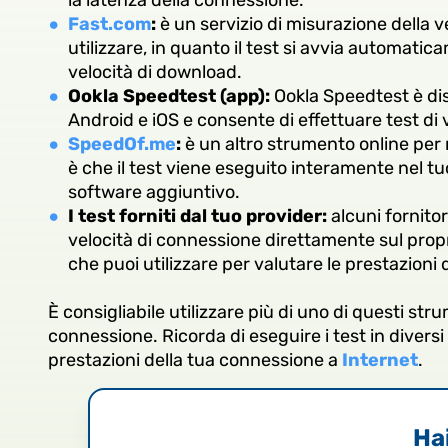
la latenza della connessione.
Fast.com
:
è un servizio di misurazione della v
utilizzare, in quanto il test si avvia automatica
velocità di download.
Ookla Speedtest (app):
Ookla Speedtest è dis
Android e iOS e consente di effettuare test di
SpeedOf.me
:
è un altro strumento online per
è che il test viene eseguito interamente nel tu
software aggiuntivo.
I test forniti dal tuo provider:
alcuni fornitor
velocità di connessione direttamente sul propri
che puoi utilizzare per valutare le prestazioni
È consigliabile utilizzare più di uno di questi st
connessione. Ricorda di eseguire i test in divers
prestazioni della tua connessione a
Internet
.
Hai