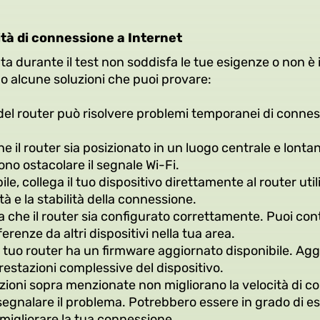
cità di connessione a Internet
ta durante il test non soddisfa le tue esigenze o non è i
ono alcune soluzioni che puoi provare:
del router può risolvere problemi temporanei di connes
e il router sia posizionato in un luogo centrale e lonta
no ostacolare il segnale Wi-Fi.
ile, collega il tuo dispositivo direttamente al router ut
à e la stabilità della connessione.
ca che il router sia configurato correttamente. Puoi cont
erenze da altri dispositivi nella tua area.
il tuo router ha un firmware aggiornato disponibile. Aggi
estazioni complessive del dispositivo.
uzioni sopra menzionate non migliorano la velocità di c
r segnalare il problema. Potrebbero essere in grado di es
r migliorare la tua connessione.