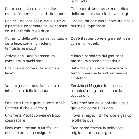
la bolletta
Come contestare una bolletta:
Come cambiare classe energetica
modalità e tempistiche di riferimento
della propria casa e tutti i vantaggi
Codice Pod: che cos’è, dove si trova
Codice Pdr gas: cos'è, dove trovarlo e
e perché è importante nella gestione
perché è importante
della tua fornitura elettrica
Aumento della potenza del contatore
Cos'è il subentro energia elettrica e
della luce: come richiederlo,
come richiederlo
tempistiche e costi
Attivazione luce: la procedura
Allaccio contatore del gas: costi,
completa in pochi step
procedura e come richiederlo
Che cos’è e come si fa la voltura
Subentro gas: come procedere in
luce?
tempi brevi con la riattivazione del
contatore
Voltura gas: come si fa il cambio
Servizio di Maggior Tutela: cosa
intestatario della fornitura
cambierà per gli utenti dopo la
cessazione
Servizio a tutele graduali conviene?
Rateizzazione delle bollette luce e
Caratteristiche e vantaggi
gas: ecco come funziona
Un’offerta Placet conviene? Ecco
Trova le migliori tariffe luce e gas con
cosa sapere
le offerte dual
Ecco come trovare la tariffa luce
Ecco come trovare la tariffa gas
migliore per le tue esigenze
migliore: tutti i consigli utili