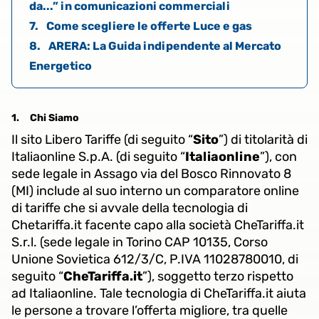
da...” in comunicazioni commerciali
7.
Come scegliere le offerte Luce e gas
8.
ARERA: La Guida indipendente al Mercato
Energetico
1.
Chi Siamo
Il sito Libero Tariffe (di seguito “
Sito
”) di titolarità di
Italiaonline S.p.A. (di seguito “
Italiaonline
”), con
sede legale in Assago via del Bosco Rinnovato 8
(MI) include al suo interno un comparatore online
di tariffe che si avvale della tecnologia di
Chetariffa.it facente capo alla società CheTariffa.it
S.r.l. (sede legale in Torino CAP 10135, Corso
Unione Sovietica 612/3/C, P.IVA 11028780010, di
seguito “
CheTariffa.it
”), soggetto terzo rispetto
ad Italiaonline. Tale tecnologia di CheTariffa.it aiuta
le persone a trovare l’offerta migliore, tra quelle