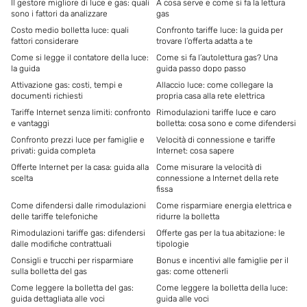
Il gestore migliore di luce e gas: quali
A cosa serve e come si fa la lettura
sono i fattori da analizzare
gas
Costo medio bolletta luce: quali
Confronto tariffe luce: la guida per
fattori considerare
trovare l’offerta adatta a te
Come si legge il contatore della luce:
Come si fa l’autolettura gas? Una
la guida
guida passo dopo passo
Attivazione gas: costi, tempi e
Allaccio luce: come collegare la
documenti richiesti
propria casa alla rete elettrica
Tariffe Internet senza limiti: confronto
Rimodulazioni tariffe luce e caro
e vantaggi
bolletta: cosa sono e come difendersi
Confronto prezzi luce per famiglie e
Velocità di connessione e tariffe
privati: guida completa
Internet: cosa sapere
Offerte Internet per la casa: guida alla
Come misurare la velocità di
scelta
connessione a Internet della rete
fissa
Come difendersi dalle rimodulazioni
Come risparmiare energia elettrica e
delle tariffe telefoniche
ridurre la bolletta
Rimodulazioni tariffe gas: difendersi
Offerte gas per la tua abitazione: le
dalle modifiche contrattuali
tipologie
Consigli e trucchi per risparmiare
Bonus e incentivi alle famiglie per il
sulla bolletta del gas
gas: come ottenerli
Come leggere la bolletta del gas:
Come leggere la bolletta della luce:
guida dettagliata alle voci
guida alle voci