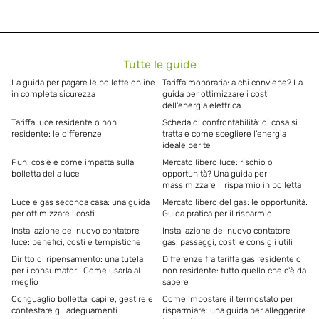
Tutte le guide
La guida per pagare le bollette online
Tariffa monoraria: a chi conviene? La
in completa sicurezza
guida per ottimizzare i costi
dell'energia elettrica
Tariffa luce residente o non
Scheda di confrontabilità: di cosa si
residente: le differenze
tratta e come scegliere l'energia
ideale per te
Pun: cos’è e come impatta sulla
Mercato libero luce: rischio o
bolletta della luce
opportunità? Una guida per
massimizzare il risparmio in bolletta
Luce e gas seconda casa: una guida
Mercato libero del gas: le opportunità.
per ottimizzare i costi
Guida pratica per il risparmio
Installazione del nuovo contatore
Installazione del nuovo contatore
luce: benefici, costi e tempistiche
gas: passaggi, costi e consigli utili
Diritto di ripensamento: una tutela
Differenze fra tariffa gas residente o
per i consumatori. Come usarla al
non residente: tutto quello che c'è da
meglio
sapere
Conguaglio bolletta: capire, gestire e
Come impostare il termostato per
contestare gli adeguamenti
risparmiare: una guida per alleggerire