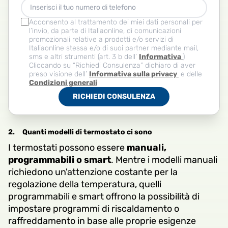
Acconsento al trattamento dei miei dati personali per
l’invio, da parte di Italiaonline, di comunicazioni
promozionali relative a prodotti e/o servizi di
Italiaonline stessa e/o di suoi partner mediante mail,
sms e altri strumenti (art. 3 b dell’
Informativa
)
Cliccando su “Richiedi Consulenza” dichiaro di aver
preso visione dell’
Informativa sulla privacy
e delle
Condizioni generali
RICHIEDI CONSULENZA
2.
Quanti modelli di termostato ci sono
I termostati possono essere
manuali,
programmabili o smart
. Mentre i modelli manuali
richiedono un'attenzione costante per la
regolazione della temperatura, quelli
programmabili e smart offrono la possibilità di
impostare programmi di riscaldamento o
raffreddamento in base alle proprie esigenze