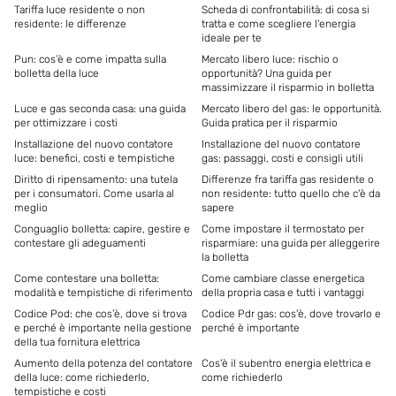
Tariffa luce residente o non
Scheda di confrontabilità: di cosa si
residente: le differenze
tratta e come scegliere l'energia
ideale per te
Pun: cos’è e come impatta sulla
Mercato libero luce: rischio o
bolletta della luce
opportunità? Una guida per
massimizzare il risparmio in bolletta
Luce e gas seconda casa: una guida
Mercato libero del gas: le opportunità.
per ottimizzare i costi
Guida pratica per il risparmio
Installazione del nuovo contatore
Installazione del nuovo contatore
luce: benefici, costi e tempistiche
gas: passaggi, costi e consigli utili
Diritto di ripensamento: una tutela
Differenze fra tariffa gas residente o
per i consumatori. Come usarla al
non residente: tutto quello che c'è da
meglio
sapere
Conguaglio bolletta: capire, gestire e
Come impostare il termostato per
contestare gli adeguamenti
risparmiare: una guida per alleggerire
la bolletta
Come contestare una bolletta:
Come cambiare classe energetica
modalità e tempistiche di riferimento
della propria casa e tutti i vantaggi
Codice Pod: che cos’è, dove si trova
Codice Pdr gas: cos'è, dove trovarlo e
e perché è importante nella gestione
perché è importante
della tua fornitura elettrica
Aumento della potenza del contatore
Cos'è il subentro energia elettrica e
della luce: come richiederlo,
come richiederlo
tempistiche e costi