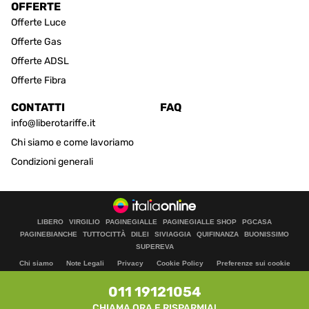
OFFERTE
Offerte Luce
Offerte Gas
Offerte ADSL
Offerte Fibra
CONTATTI
FAQ
info@liberotariffe.it
Chi siamo e come lavoriamo
Condizioni generali
LIBERO
VIRGILIO
PAGINEGIALLE
PAGINEGIALLE SHOP
PGCASA
PAGINEBIANCHE
TUTTOCITTÀ
DILEI
SIVIAGGIA
QUIFINANZA
BUONISSIMO
SUPEREVA
Chi siamo
Note Legali
Privacy
Cookie Policy
Preferenze sui cookie
Aiuto
011 19121054
© Italiaonline S.p.A.
Direzione e coordinamento di Libero Acquisition S.á r.l.
CHIAMA ORA E RISPARMIA!