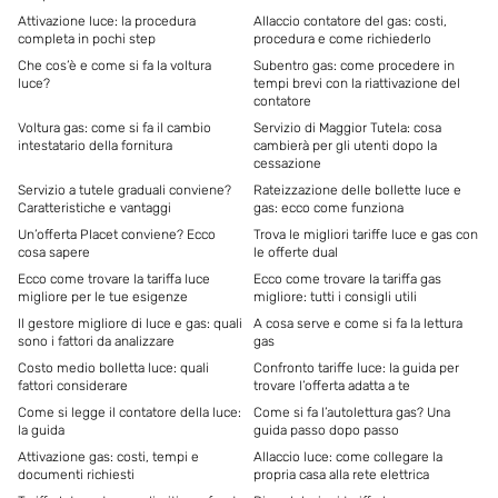
Attivazione luce: la procedura
Allaccio contatore del gas: costi,
completa in pochi step
procedura e come richiederlo
Che cos’è e come si fa la voltura
Subentro gas: come procedere in
luce?
tempi brevi con la riattivazione del
contatore
Voltura gas: come si fa il cambio
Servizio di Maggior Tutela: cosa
intestatario della fornitura
cambierà per gli utenti dopo la
cessazione
Servizio a tutele graduali conviene?
Rateizzazione delle bollette luce e
Caratteristiche e vantaggi
gas: ecco come funziona
Un’offerta Placet conviene? Ecco
Trova le migliori tariffe luce e gas con
cosa sapere
le offerte dual
Ecco come trovare la tariffa luce
Ecco come trovare la tariffa gas
migliore per le tue esigenze
migliore: tutti i consigli utili
Il gestore migliore di luce e gas: quali
A cosa serve e come si fa la lettura
sono i fattori da analizzare
gas
Costo medio bolletta luce: quali
Confronto tariffe luce: la guida per
fattori considerare
trovare l’offerta adatta a te
Come si legge il contatore della luce:
Come si fa l’autolettura gas? Una
la guida
guida passo dopo passo
Attivazione gas: costi, tempi e
Allaccio luce: come collegare la
documenti richiesti
propria casa alla rete elettrica