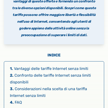
vantaggi di queste offerte e fornendo un confronto
tra le diverse opzioni disponibili. Scopri come queste
tariffe possono offrire maggiore libertà e flessibilità
nell'uso di Internet, consentendo agli utenti di
godere appieno delle attività online senza la
preoccupazione di superare i limiti di dati.
INDICE
1.
Vantaggi delle tariffe Internet senza limiti
2.
Confronto delle tariffe Internet senza limiti
disponibili
3.
Considerazioni nella scelta di una tariffa
Internet senza limiti
4.
FAQ