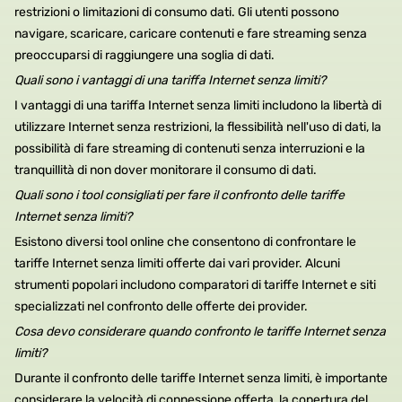
restrizioni o limitazioni di consumo dati. Gli utenti possono
navigare, scaricare, caricare contenuti e fare streaming senza
preoccuparsi di raggiungere una soglia di dati.
Quali sono i vantaggi di una tariffa Internet senza limiti?
I vantaggi di una tariffa Internet senza limiti includono la libertà di
utilizzare Internet senza restrizioni, la flessibilità nell'uso di dati, la
possibilità di fare streaming di contenuti senza interruzioni e la
tranquillità di non dover monitorare il consumo di dati.
Quali sono i tool consigliati per fare il confronto delle tariffe
Internet senza limiti?
Esistono diversi tool online che consentono di confrontare le
tariffe Internet senza limiti offerte dai vari provider. Alcuni
strumenti popolari includono comparatori di tariffe Internet e siti
specializzati nel confronto delle offerte dei provider.
Cosa devo considerare quando confronto le tariffe Internet senza
limiti?
Durante il confronto delle tariffe Internet senza limiti, è importante
considerare la velocità di connessione offerta, la copertura del