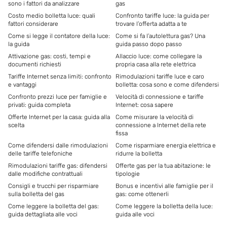
sono i fattori da analizzare
gas
Costo medio bolletta luce: quali
Confronto tariffe luce: la guida per
fattori considerare
trovare l’offerta adatta a te
Come si legge il contatore della luce:
Come si fa l’autolettura gas? Una
la guida
guida passo dopo passo
Attivazione gas: costi, tempi e
Allaccio luce: come collegare la
documenti richiesti
propria casa alla rete elettrica
Tariffe Internet senza limiti: confronto
Rimodulazioni tariffe luce e caro
e vantaggi
bolletta: cosa sono e come difendersi
Confronto prezzi luce per famiglie e
Velocità di connessione e tariffe
privati: guida completa
Internet: cosa sapere
Offerte Internet per la casa: guida alla
Come misurare la velocità di
scelta
connessione a Internet della rete
fissa
Come difendersi dalle rimodulazioni
Come risparmiare energia elettrica e
delle tariffe telefoniche
ridurre la bolletta
Rimodulazioni tariffe gas: difendersi
Offerte gas per la tua abitazione: le
dalle modifiche contrattuali
tipologie
Consigli e trucchi per risparmiare
Bonus e incentivi alle famiglie per il
sulla bolletta del gas
gas: come ottenerli
Come leggere la bolletta del gas:
Come leggere la bolletta della luce:
guida dettagliata alle voci
guida alle voci