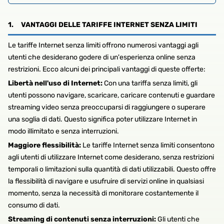
1.
VANTAGGI DELLE TARIFFE INTERNET SENZA LIMITI
Le tariffe Internet senza limiti offrono numerosi vantaggi agli
utenti che desiderano godere di un'esperienza online senza
restrizioni. Ecco alcuni dei principali vantaggi di queste offerte:
Libertà nell'uso di Internet:
Con una tariffa senza limiti, gli
utenti possono navigare, scaricare, caricare contenuti e guardare
streaming video senza preoccuparsi di raggiungere o superare
una soglia di dati. Questo significa poter utilizzare Internet in
modo illimitato e senza interruzioni.
Maggiore flessibilità:
Le tariffe Internet senza limiti consentono
agli utenti di utilizzare Internet come desiderano, senza restrizioni
temporali o limitazioni sulla quantità di dati utilizzabili. Questo offre
la flessibilità di navigare e usufruire di servizi online in qualsiasi
momento, senza la necessità di monitorare costantemente il
consumo di dati.
Streaming di contenuti senza interruzioni:
Gli utenti che