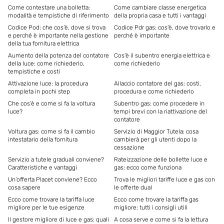
Come contestare una bolletta:
Come cambiare classe energetica
modalità e tempistiche di riferimento
della propria casa e tutti i vantaggi
Codice Pod: che cos’è, dove si trova
Codice Pdr gas: cos'è, dove trovarlo e
e perché è importante nella gestione
perché è importante
della tua fornitura elettrica
Aumento della potenza del contatore
Cos'è il subentro energia elettrica e
della luce: come richiederlo,
come richiederlo
tempistiche e costi
Attivazione luce: la procedura
Allaccio contatore del gas: costi,
completa in pochi step
procedura e come richiederlo
Che cos’è e come si fa la voltura
Subentro gas: come procedere in
luce?
tempi brevi con la riattivazione del
contatore
Voltura gas: come si fa il cambio
Servizio di Maggior Tutela: cosa
intestatario della fornitura
cambierà per gli utenti dopo la
cessazione
Servizio a tutele graduali conviene?
Rateizzazione delle bollette luce e
Caratteristiche e vantaggi
gas: ecco come funziona
Un’offerta Placet conviene? Ecco
Trova le migliori tariffe luce e gas con
cosa sapere
le offerte dual
Ecco come trovare la tariffa luce
Ecco come trovare la tariffa gas
migliore per le tue esigenze
migliore: tutti i consigli utili
Il gestore migliore di luce e gas: quali
A cosa serve e come si fa la lettura